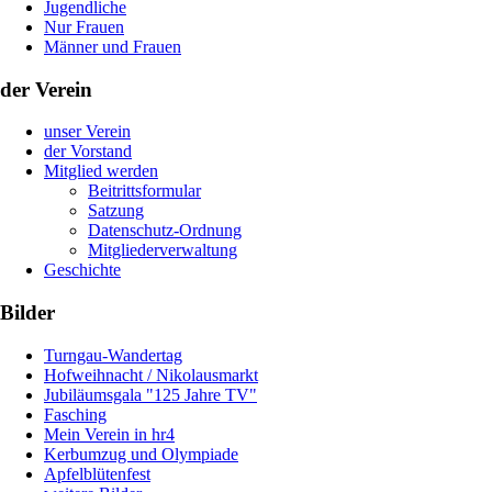
Jugendliche
Nur Frauen
Männer und Frauen
der Verein
unser Verein
der Vorstand
Mitglied werden
Beitrittsformular
Satzung
Datenschutz-Ordnung
Mitgliederverwaltung
Geschichte
Bilder
Turngau-Wandertag
Hofweihnacht / Nikolausmarkt
Jubiläumsgala "125 Jahre TV"
Fasching
Mein Verein in hr4
Kerbumzug und Olympiade
Apfelblütenfest