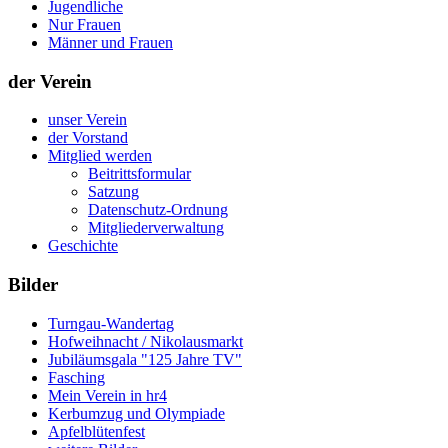
Jugendliche
Nur Frauen
Männer und Frauen
der Verein
unser Verein
der Vorstand
Mitglied werden
Beitrittsformular
Satzung
Datenschutz-Ordnung
Mitgliederverwaltung
Geschichte
Bilder
Turngau-Wandertag
Hofweihnacht / Nikolausmarkt
Jubiläumsgala "125 Jahre TV"
Fasching
Mein Verein in hr4
Kerbumzug und Olympiade
Apfelblütenfest