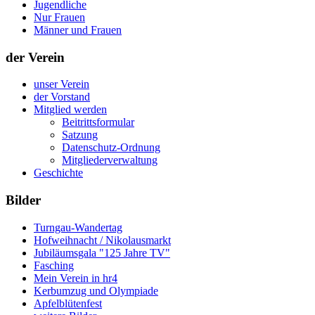
Jugendliche
Nur Frauen
Männer und Frauen
der Verein
unser Verein
der Vorstand
Mitglied werden
Beitrittsformular
Satzung
Datenschutz-Ordnung
Mitgliederverwaltung
Geschichte
Bilder
Turngau-Wandertag
Hofweihnacht / Nikolausmarkt
Jubiläumsgala "125 Jahre TV"
Fasching
Mein Verein in hr4
Kerbumzug und Olympiade
Apfelblütenfest