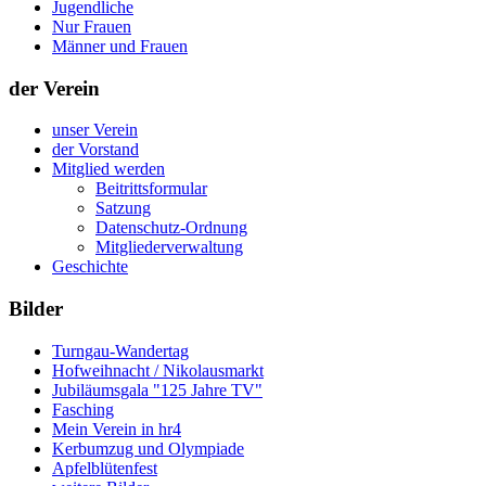
Jugendliche
Nur Frauen
Männer und Frauen
der Verein
unser Verein
der Vorstand
Mitglied werden
Beitrittsformular
Satzung
Datenschutz-Ordnung
Mitgliederverwaltung
Geschichte
Bilder
Turngau-Wandertag
Hofweihnacht / Nikolausmarkt
Jubiläumsgala "125 Jahre TV"
Fasching
Mein Verein in hr4
Kerbumzug und Olympiade
Apfelblütenfest