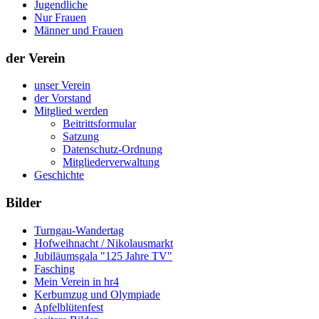
Jugendliche
Nur Frauen
Männer und Frauen
der Verein
unser Verein
der Vorstand
Mitglied werden
Beitrittsformular
Satzung
Datenschutz-Ordnung
Mitgliederverwaltung
Geschichte
Bilder
Turngau-Wandertag
Hofweihnacht / Nikolausmarkt
Jubiläumsgala "125 Jahre TV"
Fasching
Mein Verein in hr4
Kerbumzug und Olympiade
Apfelblütenfest